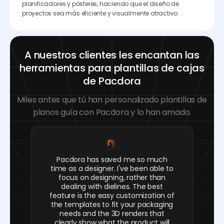
planificadores y pósteres, haciendo que el diseño de
proyectos sea más eficiente y visualmente atractivo.
A nuestros clientes les encantan las
herramientas para plantillas de cajas
de Pacdora
Miles antes que tú han personalizado plantillas de
planos guía con Pacdora y lo han amado.
Pacdora has saved me so much
time as a designer. I've been able to
focus on designing, rather than
dealing with dielines. The best
feature is the easy customization of
the templates to fit your packaging
needs and the 3D renders that
clearly show what the product will