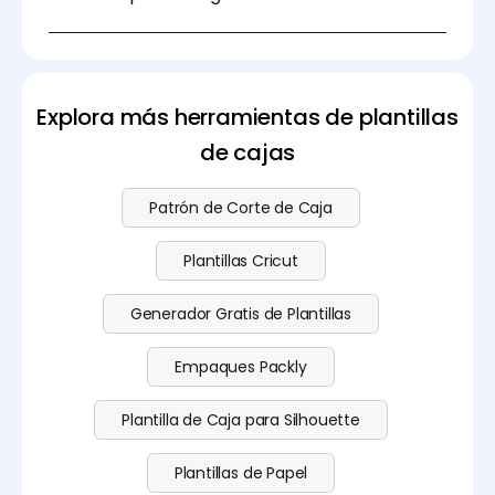
Sí, las plantillas gratuitas de Pacdora pueden ser
utilizadas para proyectos comerciales, permitiendo
a las empresas diseñar y distribuir sus materiales de
empaque y marca de manera eficiente. Visite
Explora más herramientas de plantillas
nuestra
página de precios
para obtener más
detalles.
de cajas
Patrón de Corte de Caja
Plantillas Cricut
Generador Gratis de Plantillas
Empaques Packly
Plantilla de Caja para Silhouette
Plantillas de Papel