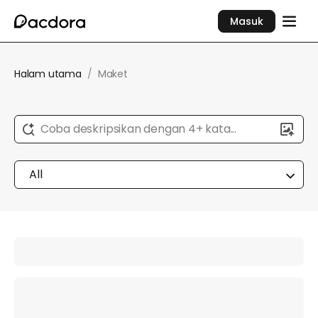
Masuk
Halam utama
/
Maket
Coba deskripsikan dengan 4+ kata...
All