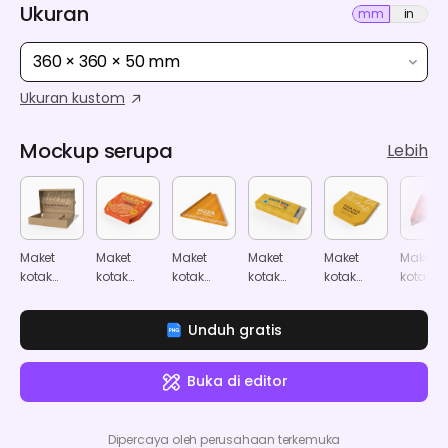
Ukuran
mm
in
360 × 360 × 50 mm
Ukuran kustom
Mockup serupa
Lebih
Maket
Maket
Maket
Maket
Maket
Maket
kotak
kotak
kotak
kotak
kotak
kotak
pizza
pizza
pizza
makanan
pizza
pizza
segitiga
segitig
Unduh gratis
Buka di editor
Dipercaya oleh perusahaan terkemuka