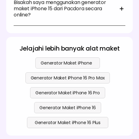
bayangan, dan opasitas yang tepat untuk
Bisakah saya menggunakan generator
desain maket Anda tanpa perlu mengunduh file
memastikan desain maket Anda sehidup mungkin.
maket iPhone 15 dari Pacdora secara
PSD. Hanya memerlukan beberapa klik untuk
online?
membuat desain maket iPhone 15 yang menarik.
Selain itu, tata letaknya sederhana, dan dilengkapi
dengan fitur kustomisasi 3D yang sangat baik yang
Ya! Generator maket iPhone 15 kami tersedia secara
membuatnya cukup mudah untuk meningkatkan
online dan gratis digunakan. Dengan antarmuka
daya tarik visual desain Anda.
yang intuitif dan proses yang sederhana, cukup
buka browser Anda untuk mulai mendesain.
Jelajahi lebih banyak alat maket
Generator Maket iPhone
Generator Maket iPhone 16 Pro Max
Generator Maket iPhone 16 Pro
Generator Maket iPhone 16
Generator Maket iPhone 16 Plus