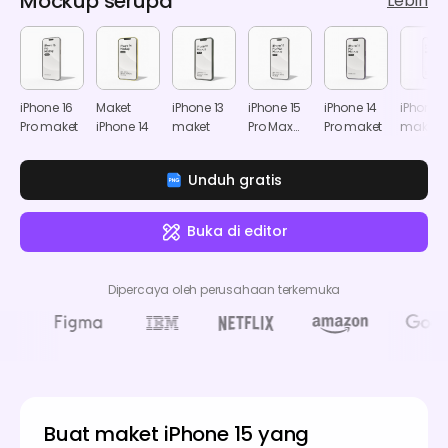
Mockup serupa
Lebih
iPhone 16
Maket
iPhone 13
iPhone 15
iPhone 14
iPhone 1
Pro maket
iPhone 14
maket
Pro Max
Pro maket
maket
maket
Unduh gratis
Buka di editor
Dipercaya oleh perusahaan terkemuka
Buat maket iPhone 15 yang