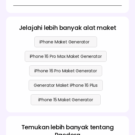
menangani semua tugas desain, mulai dari memilih
Ya! Pacdora gratis untuk digunakan. Anda dapat
maket hingga mengekspor desain Anda.
menggunakannya untuk membuat desain maket
iPhone 16 yang mengesankan tanpa biaya. Kami
juga menawarkan layanan berbayar, yang bisa Anda
Jelajahi lebih banyak alat maket
pertimbangkan sesuai kebutuhan Anda. Untuk detail
lebih lanjut, jangan ragu untuk memeriksa
halaman
harga kami
.
iPhone Maket Generator
iPhone 16 Pro Max Maket Generator
iPhone 16 Pro Maket Generator
Generator Maket iPhone 16 Plus
iPhone 15 Maket Generator
Temukan lebih banyak tentang
Pacdora