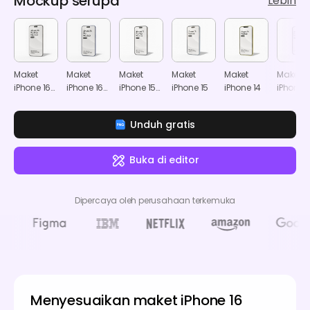
Mockup serupa
Lebih
Maket
Maket
Maket
Maket
Maket
Maket
iPhone 16
iPhone 16
iPhone 15
iPhone 15
iPhone 14
iPhone 1
Pro Max
Plus
Pro Max
Pro
Unduh gratis
Buka di editor
Dipercaya oleh perusahaan terkemuka
Menyesuaikan maket iPhone 16