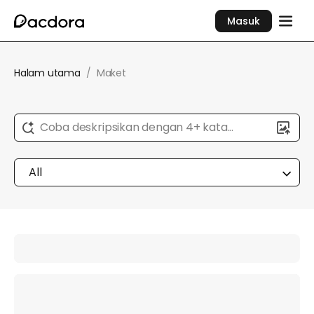
Masuk
Halam utama
/
Maket
Coba deskripsikan dengan 4+ kata...
All