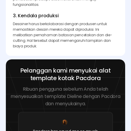
fungsionalitas.
3. Kendala produksi
Desainer harus berkolaborasi dengan produsen untuk
memastikan desain mereka dapat diproduksi. Ini
melibatkan pemahaman batasan pencetakan dan die-
cutting. Hal tersebut dapat memengaruhi tampilan dan
biaya produk.
Pelanggan kami menyukai alat
template kotak Pacdora
Ribuan pengguna sebelum Anda telah
menyesuaikan template Dieline dengan Pacdora
dan menyukainya.