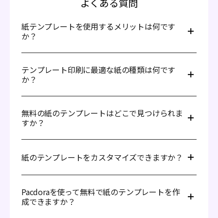
よくある質問
紙テンプレートを使用するメリットは何です
か？
紙テンプレートには、時間の節約、デザインの一貫性の確
保、構造化されたベースを提供することで創造性を向上さ
テンプレート印刷に最適な紙の種類は何です
せること、そして整理整頓を改善することなど、いくつか
か？
のメリットがあります。また、簡単にアクセスでき、特定
のニーズに合わせてカスタマイズできます。
テンプレート印刷に最適な紙は、用途に応じて異なりま
す。ほとんどのテンプレートには、耐久性と安定性を提供
無料の紙のテンプレートはどこで見つけられま
するために、厚紙または80〜100gsm程度の厚い紙が理想
すか？
的です。より複雑なデザインの場合は、より重い紙や
150〜200gsmの厚紙を検討してください。
無料の紙のテンプレートは、Pacdora、Canva、
Pinterest、Etsyなどのさまざまなオンラインプラットフ
紙のテンプレートをカスタマイズできますか？
ォームで見つけることができます。これらのウェブサイト
では、ギフトボックスから教育材料まで、さまざまな用途
に適したテンプレートが提供されています。必要に応じて
はい、Pacdoraの紙のテンプレートは、特定のニーズに合
これらのテンプレートをダウンロードして印刷できます。
わせてカスタマイズできます。デザインソフトウェアを使
Pacdoraを使って無料で紙のテンプレートを作
用して、色を変更したり、ロゴを追加したり、レイアウト
成できますか？
を変更したり、サイズを調整したりすることが可能です。
これにより、ブランディングや美的目的に応じてテンプレ