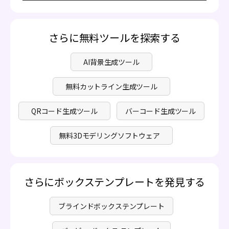
もちろんです！お好きな紙のテンプレートを選び、サイ
ートを個別化できます。
ズ、紙の厚さ、素材などを無料でカスタマイズできます。
さらに、Pacdoraの有料サービスはすべてオプションで
す。必要に応じてアップグレードを決定することができ、
さらに無料ツールを探索する
詳細は
価格
をご参照ください。
AI背景生成ツール
無料カットライン生成ツール
QRコード生成ツール
バーコード生成ツール
無料3Dモデリングソフトウェア
さらにボックステンプレートを発見する
ブラインドボックステンプレート