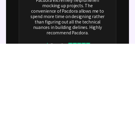
mocking up projects. The
convenience of Pacdora allows me to
spend more time on designing rather
than figuring out all the technical
nuances in building dielines. Highly
recommend Pacdora.
FAQ
Tシャツアウトラインは主にどのような用途で
使われますか？
Tシャツアウトラインは、プレゼンテーションやチュート
リアルでのクイックなデザインプレビューに最適です。例
なぜPacdoraのTシャツアウトラインを選ぶべ
きなのでしょうか？
えば、ロゴ配置のテスト、アイデアスケッチ、シンプルな