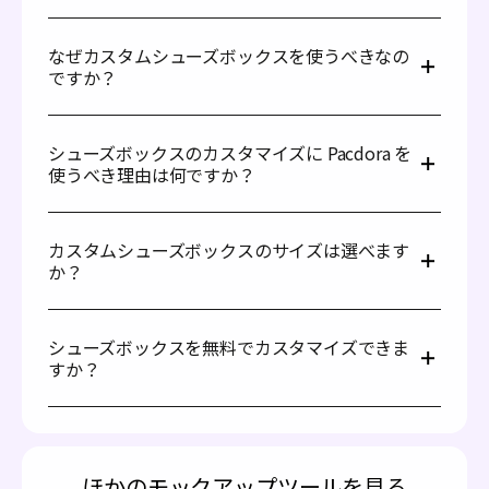
いいえ。Pacdora なら、カスタムシューズボックスを簡単
に作成できます。次の手順に従って作成を始めましょう。
なぜカスタムシューズボックスを使うべきなの
シューズボックスのラインアップから、お好みのデ
ですか？
ザインを選びます。
シューズボックスのデザイン画像をアップロード
カスタムシューズボックスは、ブランディングを強化し、
し、サイズ・素材・カラーを調整してカスタマイズ
靴を保護し、印象的な開封体験を生み出します。
します。
シューズボックスのカスタマイズに Pacdora を
見栄えを高めてブランドアイデンティティを強化し、顧客
カスタマイズしたシューズボックスを、印刷用ファ
使うべき理由は何ですか？
の関心を引きつけ、パッケージにプロフェッショナルな印
イル形式、JPG/PNG 画像、または MP4 動画として
象を加えることで、商品を際立たせることができます。
書き出します。
当プラットフォームでシューズボックスをカスタマイズす
ることで、多くのメリットが得られます。まず、豊富な種
カスタムシューズボックスのサイズは選べます
類のシューズボックスをご用意しているため、ニーズに最
か？
適なタイプが必ず見つかります。次に、サイズ、形状、素
材、ブランディング要素を自由に選べるため、スタイルに
はい。スニーカー、ヒール、ブーツなどに合わせて、カス
合ったデザインが可能です。
タムシューズボックスのサイズをお選びいただけます。こ
耐久性と環境配慮を兼ね備えた豊富な素材ラインアップに
シューズボックスを無料でカスタマイズできま
れにより、保護性能が高まり、見栄えが良くなり、保管や
より、見た目の美しさだけでなく、高い保護性能も実現し
すか？
配送中の破損を防ぐことができます。サイズがぴったりの
ます。デザインが完成したら、JPG/PNG 画像、MP4 動
ボックスは、素材の使用を最適化し、コスト削減や廃棄物
画、または印刷用ファイルとしてシューズボックスを書き
はい。Pacdora の基本機能を使えば、無料でカスタムシュ
削減にもつながります。
出せます。ぜひ今すぐお試しください！
ーズボックスを作成できます。さらに高度な機能をご希望
の場合は、有料サービスにアップグレードすることも可能
です。詳しくは、
料金ページ
をご覧ください。
ほかのモックアップツールを見る