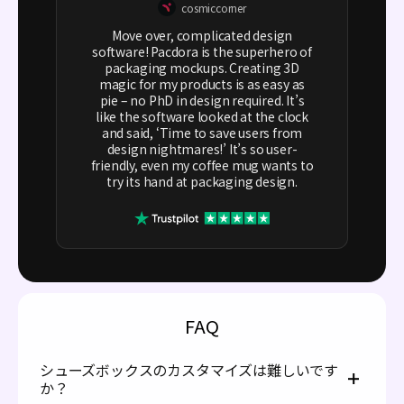
cosmiccorner
Move over, complicated design
software! Pacdora is the superhero of
packaging mockups. Creating 3D
magic for my products is as easy as
pie – no PhD in design required. It’s
like the software looked at the clock
and said, ‘Time to save users from
design nightmares!’ It’s so user-
friendly, even my coffee mug wants to
try its hand at packaging design.
FAQ
シューズボックスのカスタマイズは難しいです
か？