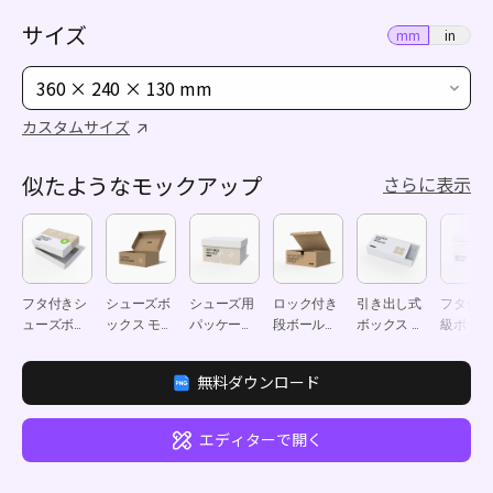
サイズ
mm
in
360 × 240 × 130 mm
カスタムサイズ
似たようなモックアップ
さらに表示
フタ付きシ
シューズボ
シューズ用
ロック付き
引き出し式
フタ付き
ューズボッ
ックス モッ
パッケージ
段ボールメ
ボックス モ
級ボック
クス モック
クアップ
ボックス モ
ールボック
ックアップ
モックア
アップ
ックアップ
ス モックア
プ
無料ダウンロード
ップ
エディターで開く