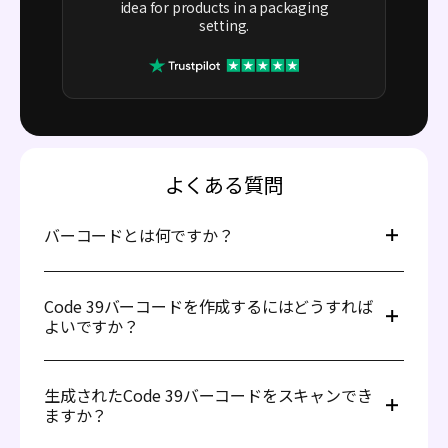
idea for products in a packaging
setting.
よくある質問
バーコードとは何ですか？
バーコードは、日常生活で見られる「横断歩道」のような
黒い平行線として表示されます。異なるバーコードの違い
Code 39バーコードを作成するにはどうすれば
は、黒い線の幅とそれらの間のスペースにあります。バー
よいですか？
コードは特定のスキャナーで読み取ることができ、商品資
産を簡単に管理することができます。
Code 39バーコードジェネレーターを使用するのは簡単で
す。以下の手順に従ってください：
生成されたCode 39バーコードをスキャンでき
1. Code 39バーコードタイプを選択します。
ますか？
2. データを入力します（数字、文字、記号に対応）。
3. バーコードをプレビューして正確性を確認し、その後