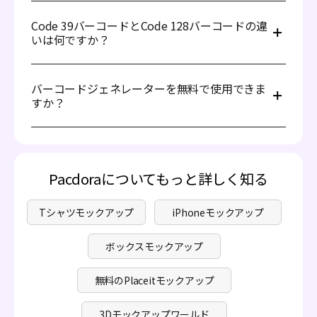
PacdoraのCode 39バーコードは、Code 39互換のスキャ
PNG、JPG、またはSVG形式でバーコードをダウンロード
ナーでスキャンできます。
します。
Code 39バーコードとCode 128バーコードの違
これで、Code 39バーコードの準備が整いました！
いは何ですか？
Code 39とCode 128はどちらも1Dバーコードで、数字と
アルファデータの両方をサポートします。これらは、図書
バーコードジェネレーターを無料で使用できま
館の本、会員カード、小型アイテムなど、小売環境以外で
すか？
広く使用されています。ただし、Code 128はCode 39より
もはるかに高いデータ密度を持っています。そのため、小
もちろんです！Pacdoraのバーコードジェネレーターは完
型アイテムのラベルをエンコードするには、Code 128バ
全に無料です。
ーコードを使用する方が適しています。また、Code 39に
はチェックデジットがありません。
Pacdoraについてもっと詳しく知る
Tシャツモックアップ
iPhoneモックアップ
ボックスモックアップ
無料のPlaceitモックアップ
3Dモックアップワールド