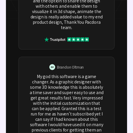
and the option to share the design
with others and enable them to
visualize it in 3d shape, animate the
design is really added value to my end
product design, Thank You Pacdora
team.
Brandon Oltman
My god this software is a game
changer. As a graphic designer with
some 3D knowledge this is absolutely
a time saver and super easy to use and
get great results fast. Very impressed
with the initial customization that
can be applied. Granted this is a test
run for me as haven't subscribed yet I
can say if I had known about this
software I would have used it on many
previous clients for getting them an