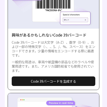
興味があるかもしれないCode 39バーコード
Code 39バーコードは大文字（A-Z）、数字（0-9）、お
よび一部の特殊文字（-、.、$、/、%、スペース）をエン
コードできます。少量の情報をエンコードする際に最適
です。
一般的な用途は、車両や航空機の部品などのラベルや産
業用途です。また、アメリカ国防総省でも使用されてい
ます。
Code 39バーコードを生成する