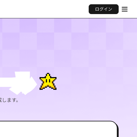
ログイン
ール
成します。