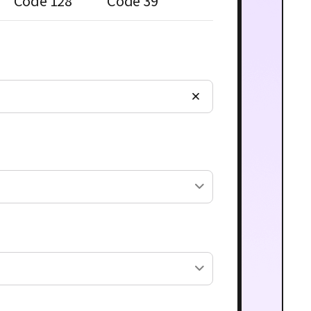
Code 128
Code 39