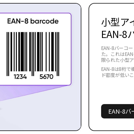
小型ア
EAN-
EAN-8バーコ
た。これはEA
限られた小型ア
EAN-8は8桁
ド密度が低いこ
EAN-8