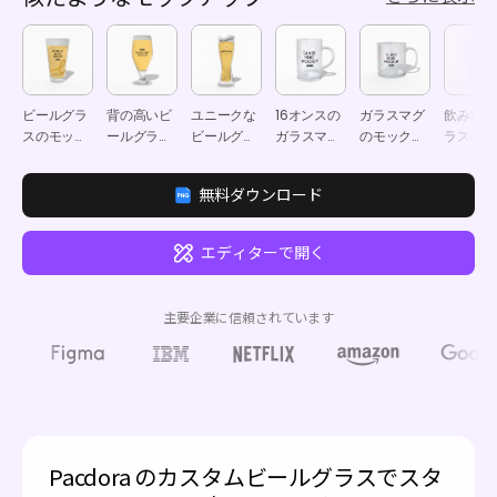
ビールグラ
背の高いビ
ユニークな
16オンスの
ガラスマグ
飲み物用
スのモック
ールグラス
ビールグラ
ガラスマグ
のモックア
ラスのモ
アップ
のモックア
スのモック
のモックア
ップ
クアップ
ップ
アップ
ップ
無料ダウンロード
エディターで開く
主要企業に信頼されています
Pacdora のカスタムビールグラスでスタ