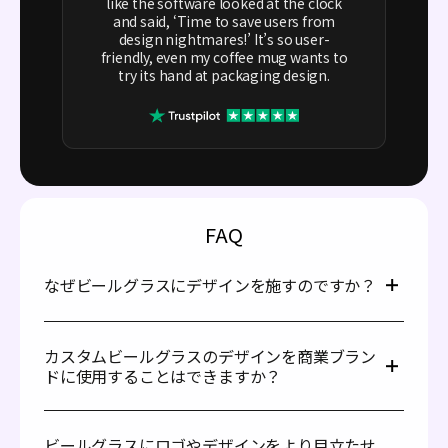
like the software looked at the clock
and said, ‘Time to save users from
design nightmares!’ It’s so user-
friendly, even my coffee mug wants to
try its hand at packaging design.
FAQ
なぜビールグラスにデザインを施すのですか？
ビールグラスを個人化することで、目的やイベントに応じ
て目を引くユニークなドリンクウェアを作ることができま
カスタムビールグラスのデザインを商業ブラン
す。カスタムビールグラスは結婚式やお祝いに特別な雰囲
ドに使用することはできますか？
気を加え、ゲストに忘れられない思い出を提供します。ま
た、素晴らしいギフトアイテムとしても活用できます！
はい、ビールグラスのデザインを商業ブランドに使用する
ことができます。ロゴやスローガン、または独自のアート
ビールグラスにロゴやデザインをより目立たせ