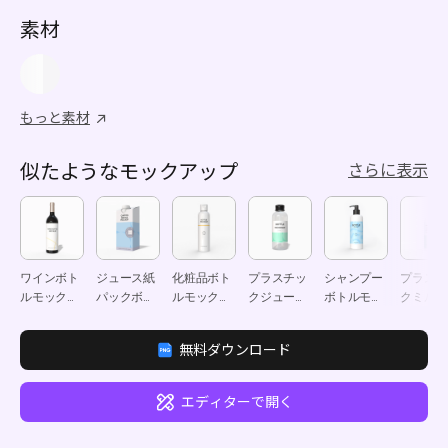
素材
もっと素材
似たようなモックアップ
さらに表示
ワインボト
ジュース紙
化粧品ボト
プラスチッ
シャンプー
プラスチ
ルモックア
パックボト
ルモックア
クジュース
ボトルモッ
クミルク
ップ
ルモックア
ップ
ボトルモッ
クアップ
トルモッ
ップ
クアップ
アップ
無料ダウンロード
エディターで開く