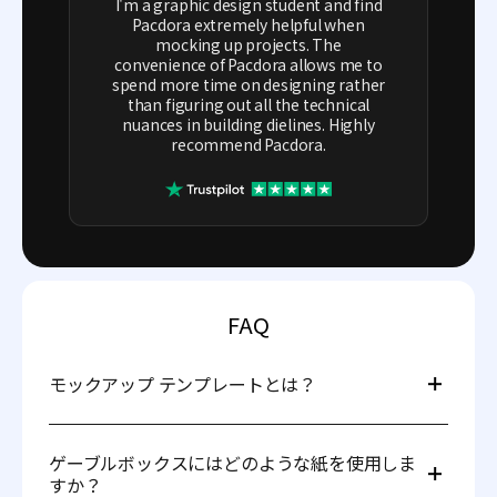
I'm a graphic design student and find
Pacdora extremely helpful when
mocking up projects. The
convenience of Pacdora allows me to
spend more time on designing rather
than figuring out all the technical
nuances in building dielines. Highly
recommend Pacdora.
FAQ
モックアップ テンプレートとは？
モックアップ テンプレートは、モックアップを作成する
ために使用される事前設計されたアウトラインです。
ゲーブルボックスにはどのような紙を使用しま
すか？