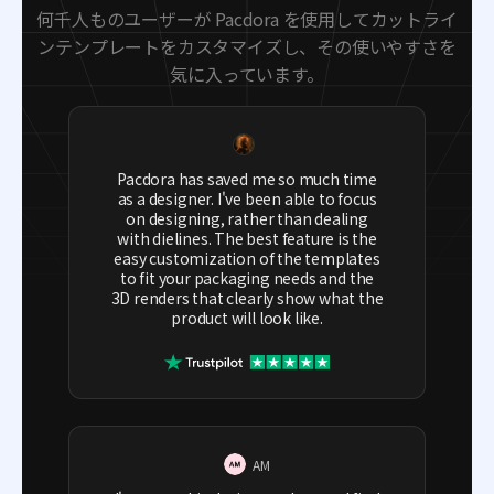
何千人ものユーザーが Pacdora を使用してカットライ
ンテンプレートをカスタマイズし、その使いやすさを
気に入っています。
Pacdora has saved me so much time
as a designer. I've been able to focus
on designing, rather than dealing
with dielines. The best feature is the
easy customization of the templates
to fit your packaging needs and the
3D renders that clearly show what the
product will look like.
AM