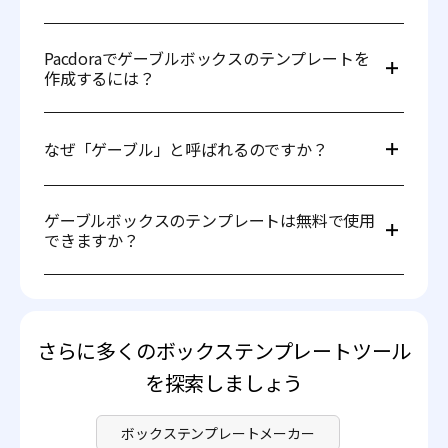
ほとんどのゲーブルボックスは白または茶色のクラフト紙
で作られていますが、段ボールなどの他の素材で作ること
Pacdoraでゲーブルボックスのテンプレートを
もできます。
作成するには？
以下の簡単な3ステップでゲーブルボックスのテンプレー
トを作成できます:
なぜ「ゲーブル」と呼ばれるのですか？
1. 製品の要件に合ったゲーブルボックステンプレートを選
択します。
2. サイズ、厚さ、素材、その他のオプションを調整しま
「ゲーブル」という言葉は、もともと「ファサード」や
す。
「正面」を意味する古フランス語に由来し、古ノルド語の
ゲーブルボックスのテンプレートは無料で使用
3. AI、PDF、DXF形式でゲーブルボックステンプレートを
「gable-end」または「gable」から派生しています。
できますか？
ダウンロードします。すぐに印刷可能なファイルを受け取
ることができます。
はい、Pacdoraでゲーブルボックスのテンプレートを無料
で使用できます。また、当社の高度な機能にもアクセス可
能です。詳細については、
価格ページ
をご覧ください。
さらに多くのボックステンプレートツール
を探索しましょう
ボックステンプレートメーカー