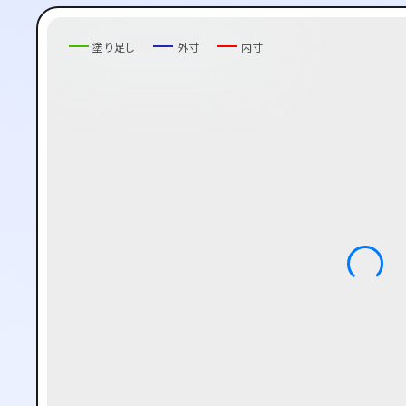
塗り足し
外寸
内寸