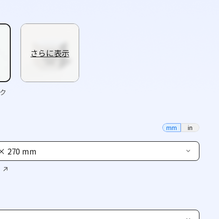
さらに表示
ク
mm
in
 × 270 mm