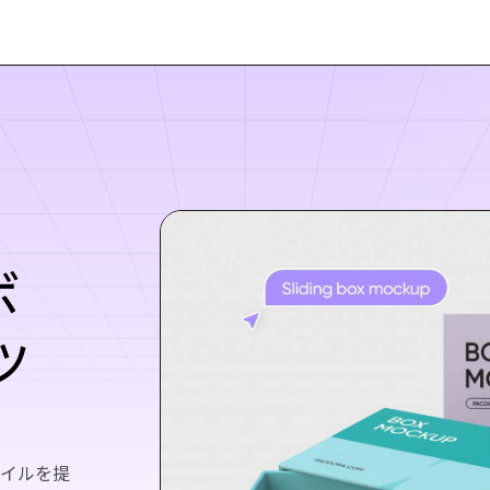
ボ
ッ
タイルを提