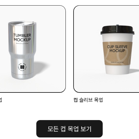
업
컵 슬리브 목업
모든 컵 목업 보기