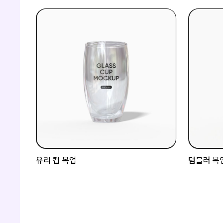
유리 컵 목업
텀블러 목