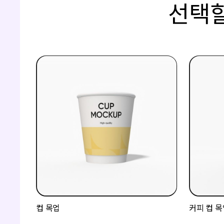
선택할
컵 목업
커피 컵 목