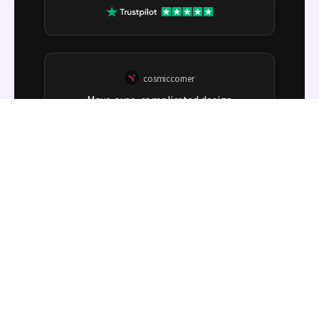
cosmiccorner
Move over, complicated design
software! Pacdora is the superhero of
packaging mockups. Creating 3D
magic for my products is as easy as
pie – no PhD in design required. It’s
like the software looked at the clock
and said, ‘Time to save users from
design nightmares!’ It’s so user-
friendly, even my coffee mug wants
to try its hand at packaging design.