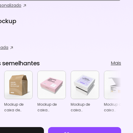
onalizado
ockup
zada
 semelhantes
Mais
Mockup de
Mockup de
Mockup de
Mockup de
caixa de
caixa
caixa
caixa
transporte
quadrada
quadrada
quadrada
quadrada
para presente
plana aberta
magnética
com tampa flip