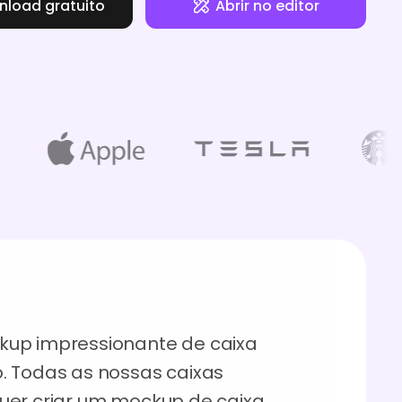
load gratuito
Abrir no editor
kup impressionante de caixa
. Todas as nossas caixas
uer criar um mockup de caixa