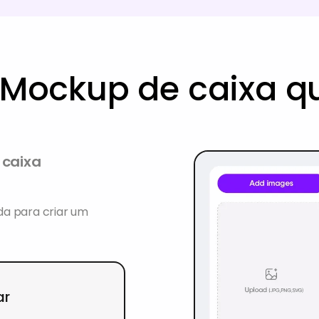
Mockup de caixa q
 caixa
da para criar um
tar
up de caixa
do e outras