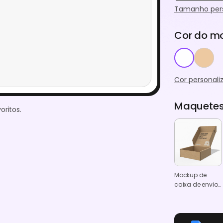
Tamanho pers
Cor do m
Cor personali
Maquetes
oritos.
Mockup de
caixa de envio
quadrada
aberta