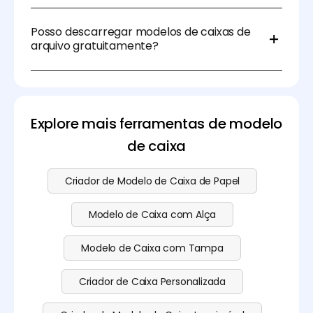
Primeiro, escolha os modelos desejados e aceda ao
gerador de dieline do Pacdora. Segundo, ajuste
Posso descarregar modelos de caixas de
tamanho, material e espessura. Terceiro,
arquivo gratuitamente?
descarregue os modelos nos formatos DXF, PDF e
JPG.
Claro, você pode baixar modelos de caixas de
arquivo gratuitamente no Pacdora. Confira a nossa
página de preços
para ver mais funcionalidades
avançadas.
Explore mais ferramentas de modelo
de caixa
Criador de Modelo de Caixa de Papel
Modelo de Caixa com Alça
Modelo de Caixa com Tampa
Criador de Caixa Personalizada