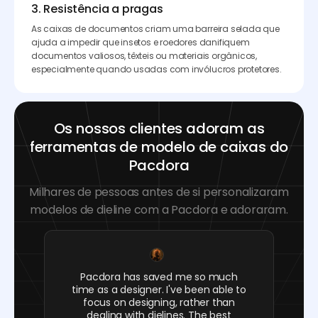
3. Resistência a pragas
As caixas de documentos criam uma barreira selada que
ajuda a impedir que insetos e roedores danifiquem
documentos valiosos, têxteis ou materiais orgânicos,
especialmente quando usadas com invólucros protetores.
Os nossos clientes adoram as
ferramentas de modelo de caixas do
Pacdora
Milhares de pessoas antes de si personalizaram
modelos de dieline com a Pacdora e adoraram.
Pacdora has saved me so much
time as a designer. I've been able to
focus on designing, rather than
dealing with dielines. The best