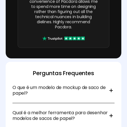
convenience of Pacdora allows me
to spend more time on designing
rather than figuring out all the
technical nuances in building
dielines. Highly recommend
Pacdora.
Perguntas Frequentes
O que é um modelo de mockup de saco de
papel?
O modelo de mockup de saco de papel é uma
estrutura pré-desenhada e um guia usado para
Qual é a melhor ferramenta para desenhar
conceber e produzir sacos de papel.
modelos de sacos de papel?