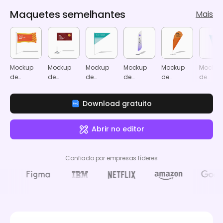
Maquetes semelhantes
Mais
Mockup
Mockup
Mockup
Mockup
Mockup
Mockup
de
de
de
de
de
de
bandeira
bandeira
bandeira
bandeira
bandeira
bandei
ondulada
de mesa
triangular
em pena
em gota
em
Download gratuito
format
pendão
Abrir no editor
Confiado por empresas líderes