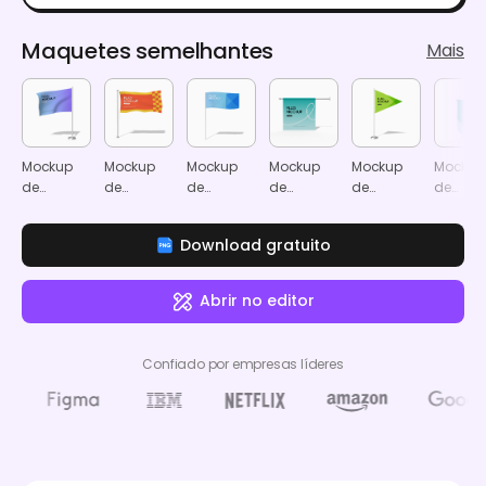
Maquetes semelhantes
Mais
Mockup
Mockup
Mockup
Mockup
Mockup
Mockup
de
de
de
de
de
de
bandeira
bandeira
bandeira
bandeira
bandeira
bandei
ao vento
simples
de parede
triangular
suspen
Download gratuito
Abrir no editor
Confiado por empresas líderes