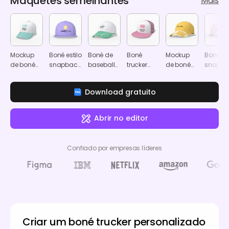
Maquetes semelhantes
Mais
Mockup
Boné estilo
Boné de
Boné
Mockup
Boné est
de boné
snapback
baseball
trucker
de boné
snapba
trucker de
ajustável
com
com tira
tipo pai
Mockup
algodão
Mockup
gancho
de fecho
Download gratuito
tipo pai
Mockup
metálico
Mockup
Abrir no editor
Confiado por empresas líderes
Criar um boné trucker personalizado