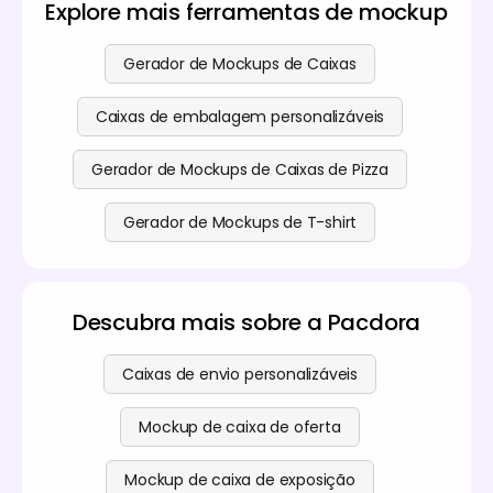
dinâmicas.
Explore mais ferramentas de mockup
Consulte simplesmente a nossa
página de preços
Ficheiros de Dieline para impressão nítida e
para mais detalhes.
produção direta.
Links partilháveis para recolher feedback
Gerador de Mockups de Caixas
imediato da sua equipa.
Caixas de embalagem personalizáveis
Gerador de Mockups de Caixas de Pizza
Gerador de Mockups de T-shirt
Descubra mais sobre a Pacdora
Caixas de envio personalizáveis
Mockup de caixa de oferta
Mockup de caixa de exposição