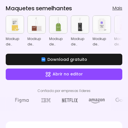
Maquetes semelhantes
Mais
Mockup
Mockup
Mockup
Mockup
Mockup
Mockup
de
de
de
de
de
de
etiqueta
etiqueta
etiqueta
etiqueta
etiqueta
etiquet
para
suspensa
para
para
pendente
arquea
Download gratuito
roupa
camisa
roupa
poligonal
retangular
Abrir no editor
Confiado por empresas líderes