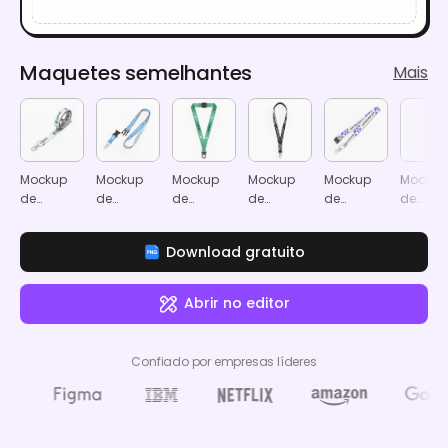
Maquetes semelhantes
Mais
Mockup
Mockup
Mockup
Mockup
Mockup
Mockup
de
de
de
de
de
de
lanyard
lanyard
lanyard
lanyard
lanyard
lanyard
enrolado
com fivela
com clip
com
com
Download gratuito
destacável
de
gancho
gancho
segurança
oval
Abrir no editor
Confiado por empresas líderes