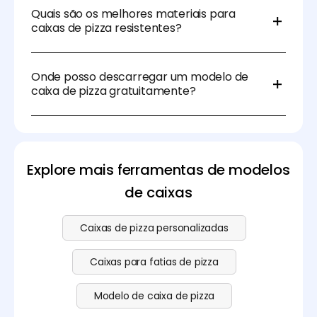
pode ajustar as dimensões para corresponder ao
Quais são os melhores materiais para
tamanho da sua pizza e adicionar quaisquer
caixas de pizza resistentes?
funcionalidades necessárias, como orifícios de
ventilação ou abas de dobra.
Ao selecionar materiais para caixas de pizza
resistentes, existem várias opções que equilibram
Onde posso descarregar um modelo de
resistência, isolamento e considerações ambientais:
caixa de pizza gratuitamente?
cartão canelado, cartão, fibra moldada, plástico,
etc.
Os designers podem usar a Pacdora para encontrar
e descarregar gratuitamente os modelos de caixa
de pizza. Clique na nossa
página de preços
para
funcionalidades avançadas como software de
Explore mais ferramentas de modelos
modelação 3D.
de caixas
Caixas de pizza personalizadas
Caixas para fatias de pizza
Modelo de caixa de pizza