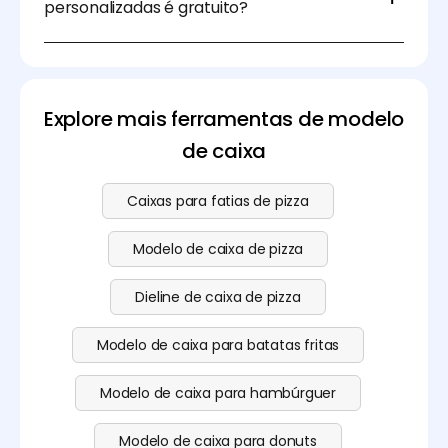
personalizadas é gratuito?
Claro, pode descarregar gratuitamente as caixas de
pizza na Pacdora. Se precisar de opções avançadas,
como o Gerador de fundos com IA da Pacdora,
consulte a nossa
página de preços
para ver o plano
Explore mais ferramentas de modelo
de subscrição.
de caixa
Caixas para fatias de pizza
Modelo de caixa de pizza
Dieline de caixa de pizza
Modelo de caixa para batatas fritas
Modelo de caixa para hambúrguer
Modelo de caixa para donuts