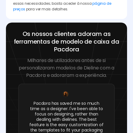
essas necessidades; basta aceder à nossa
página de
preços
para ver mais detalhes.
Os nossos clientes adoram as
ferramentas de modelo de caixa da
Pacdora
Milhares de utilizadores antes de si
personalizaram modelos de Dieline com a
Pacdora e adoraram a experiência.
Pacdora has saved me so much
time as a designer. I've been able to
focus on designing, rather than
dealing with dielines. The best
feature is the easy customization of
the templates to fit your packaging