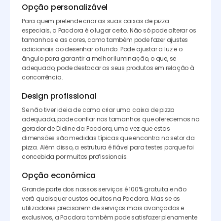
Opção personalizável
Para quem pretende criar as suas caixas de pizza
especiais, a Pacdora é o lugar certo. Não só pode alterar os
tamanhos e as cores, como também pode fazer ajustes
adicionais ao desenhar o fundo. Pode ajustar a luz e o
ângulo para garantir a melhor iluminação, o que, se
adequado, pode destacar os seus produtos em relação à
concorrência.
Design profissional
Se não tiver ideia de como criar uma caixa de pizza
adequada, pode confiar nos tamanhos que oferecemos no
gerador de Dieline da Pacdora, uma vez que estas
dimensões são medidas típicas que encontra no setor da
pizza. Além disso, a estrutura é fiável para testes porque foi
concebida por muitos profissionais.
Opção económica
Grande parte dos nossos serviços é 100% gratuita e não
verá quaisquer custos ocultos na Pacdora. Mas se os
utilizadores precisarem de serviços mais avançados e
exclusivos, a Pacdora também pode satisfazer plenamente