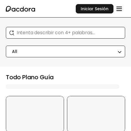
Iniciar Sesión
Intenta describir con 4+ palabras...
All
Todo Plano Guía