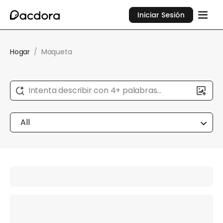
Iniciar Sesión
Hogar
/
Maqueta
Intenta describir con 4+ palabras...
All