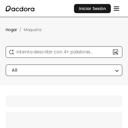
Iniciar Sesión
Hogar
/
Maqueta
Intenta describir con 4+ palabras...
All