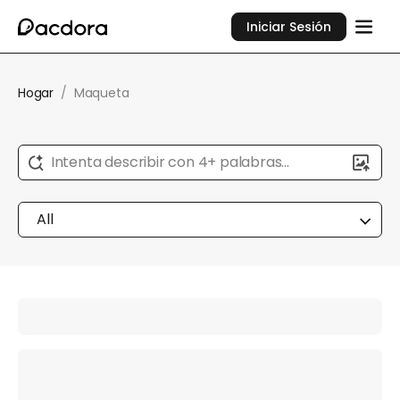
Iniciar Sesión
Hogar
/
Maqueta
Intenta describir con 4+ palabras...
All