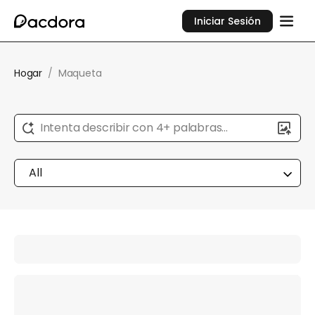
Iniciar Sesión
Hogar
/
Maqueta
Intenta describir con 4+ palabras...
All