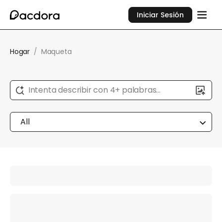
Iniciar Sesión
Hogar
/
Maqueta
Intenta describir con 4+ palabras...
All