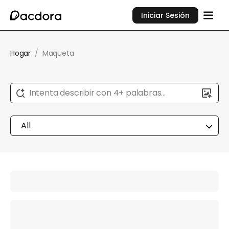
Iniciar Sesión
Hogar
/
Maqueta
Intenta describir con 4+ palabras...
All