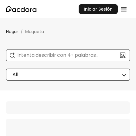
Iniciar Sesión
Hogar
/
Maqueta
Intenta describir con 4+ palabras...
All