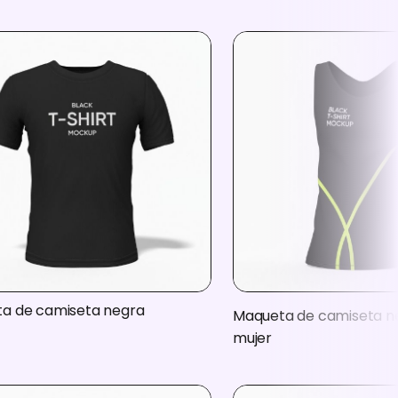
a de camiseta negra
Maqueta de camiseta n
mujer