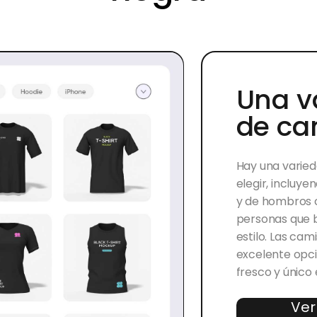
Una v
de ca
Hay una varied
elegir, incluy
y de hombros c
personas que 
estilo. Las ca
excelente opci
fresco y único 
Ver