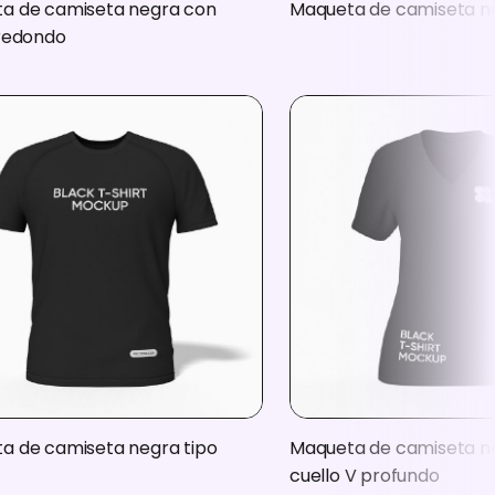
a de camiseta negra con
Maqueta de camiseta n
 redondo
a de camiseta negra tipo
Maqueta de camiseta n
cuello V profundo