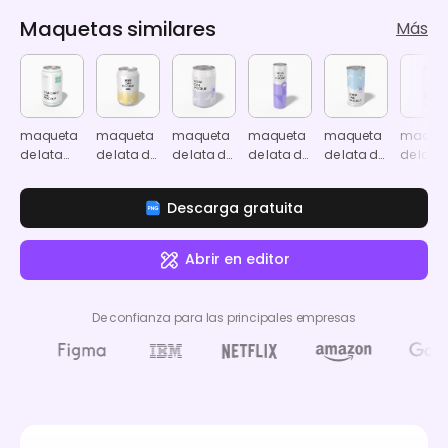
Maquetas similares
Más
maqueta
maqueta
maqueta
maqueta
maqueta
maque
de lata
de lata de
de lata de
de lata de
de lata de
de lata
estándar
cerveza
refresco
refresco
refresco
estánd
de 12 oz
de 300 ml
de 300 ml
de 318 ml
de 330 ml
de 12 oz
Descarga gratuita
355 ml
355 ml
Abrir en editor
De confianza para las principales empresas