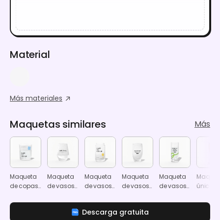
Material
Más materiales
Maquetas similares
Más
Maqueta
Maqueta
Maqueta
Maqueta
Maqueta
Maquet
de copas
de vasos
de vasos
de vasos
de vasos
única d
de vino
para
para
para
de agua
vasos 
beber
beber
beber
cerveza
Descarga gratuita