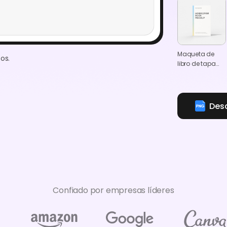
Maqueta de
os.
libro de tapa
dura 6×9
Des
Confiado por empresas líderes