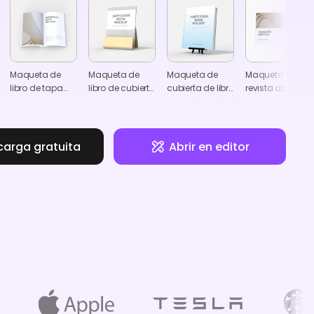
Maqueta de
Maqueta de
Maqueta de
Maqueta de
libro de tapa
libro de cubierta
cubierta de libro
revista abierta
blanda abierto
blanda de pie
8.5×11
6×9
carga gratuita
Abrir en editor