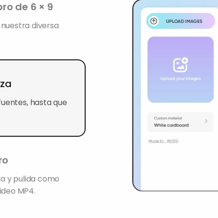
bro de 6 × 9
 nuestra diversa
iza
fuentes, hasta que
ro
da y pulida como
video MP4.