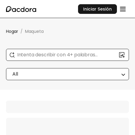
Iniciar Sesión
Hogar
/
Maqueta
Intenta describir con 4+ palabras...
All