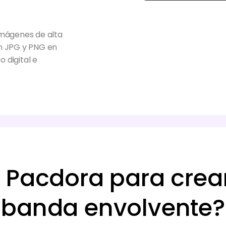
 imágenes de alta
en JPG y PNG en
o digital e
r Pacdora para cre
banda envolvente?