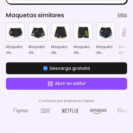
Maquetas similares
Más
Maqueta
Maqueta
Maqueta
Maqueta
Maqueta
Maquet
de
de
de
de
de
de
pantalones
pantalones
pantalones
pantalones
pantalones
pantal
tipo jersey
de
tipo jersey
de malla
deportivos
cortos
Descarga gratuita
baloncesto
jersey
Abrir en editor
Confiado por empresas líderes