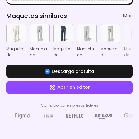
Maquetas similares
Más
Maqueta
Maqueta
Maqueta
Maqueta
Maqueta
Maquet
de
de
de
de
de
de
pantalones
pantalones
pantalones
pantalones
pantalones
pantal
deportivos
deportivos
deportivos
deportivos
deportivos
deporti
Descarga gratuita
apilados
acampanados
Abrir en editor
Confiado por empresas líderes