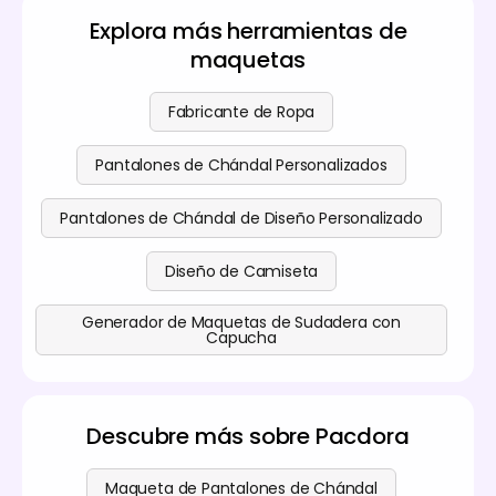
ciclo suave, y secado a baja temperatura o al aire
los detalles de nuestros planes de pago en la
página
Explora más herramientas de
para mantener la textura y evitar la formación de
de precios
.
maquetas
bolitas. Las instrucciones específicas de cuidado
acompañarán a su producto terminado.
Fabricante de Ropa
Pantalones de Chándal Personalizados
Pantalones de Chándal de Diseño Personalizado
Diseño de Camiseta
Generador de Maquetas de Sudadera con
Capucha
Descubre más sobre Pacdora
Maqueta de Pantalones de Chándal