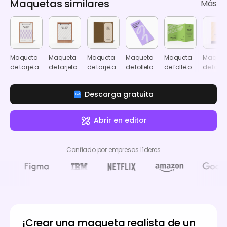
Maquetas similares
Más
Maqueta
Maqueta
Maqueta
Maqueta
Maqueta
Maquet
de tarjeta
de tarjeta
de tarjeta
de folleto
de folleto
de tarje
de menú
de menú
de menú
tríptico
A5
de men
A5
A5
Descarga gratuita
Abrir en editor
Confiado por empresas líderes
¡Crear una maqueta realista de un