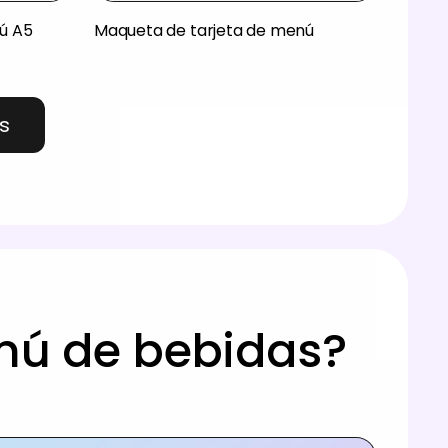
ú A5
Maqueta de tarjeta de menú
s
nú de bebidas?