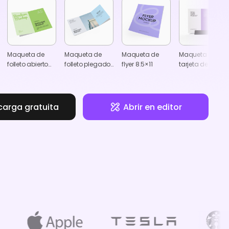
Maqueta de
Maqueta de
Maqueta de
Maqueta de
folleto abierto
folleto plegado
flyer 8.5×11
tarjeta de menú
A5
en tríptico A5
carga gratuita
Abrir en editor