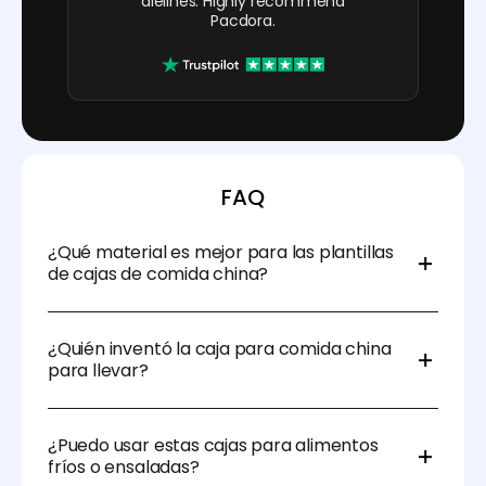
dielines. Highly recommend
Pacdora.
FAQ
¿Qué material es mejor para las plantillas
de cajas de comida china?
El cartón revestido se utiliza comúnmente debido a
su naturaleza resistente al aceite y plegable. El papel
¿Quién inventó la caja para comida china
kraft ecológico también está ganando popularidad.
para llevar?
La versión más antigua del contenedor de comida
china para llevar fue patentada por el inventor
¿Puedo usar estas cajas para alimentos
Frederick Weeks el 13 de noviembre de 1894.
fríos o ensaladas?