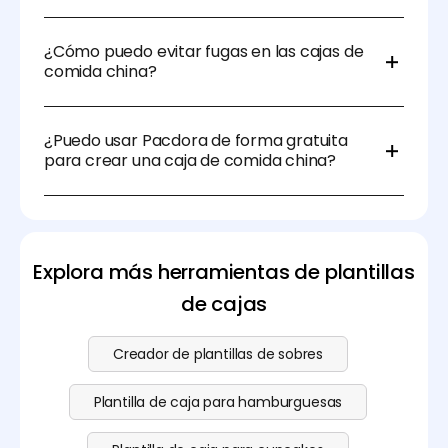
Por supuesto. Siempre que el material utilizado sea
resistente a la humedad y esté impreso con tinta
¿Cómo puedo evitar fugas en las cajas de
no tóxica, son seguros para platos tanto calientes
comida china?
como fríos.
Utiliza plantillas que incorporen revestimientos con
recubrimiento y asegúrate de que tu impresora use
¿Puedo usar Pacdora de forma gratuita
acabados impermeables y seguros para alimentos.
para crear una caja de comida china?
Sí. Pacdora ofrece una versión gratuita con
funciones esenciales. Los
planes premium
desbloquean herramientas avanzadas y más
plantillas.
Explora más herramientas de plantillas
de cajas
Creador de plantillas de sobres
Plantilla de caja para hamburguesas