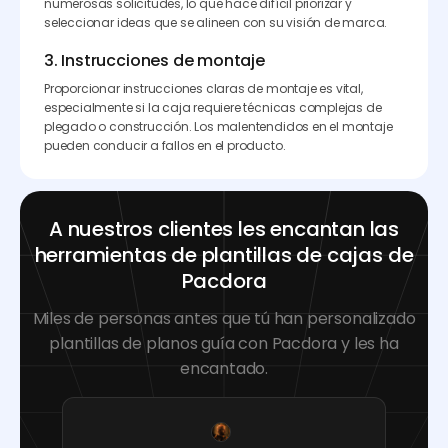
numerosas solicitudes, lo que hace difícil priorizar y
seleccionar ideas que se alineen con su visión de marca.
3. Instrucciones de montaje
Proporcionar instrucciones claras de montaje es vital,
especialmente si la caja requiere técnicas complejas de
plegado o construcción. Los malentendidos en el montaje
pueden conducir a fallos en el producto.
A nuestros clientes les encantan las
herramientas de plantillas de cajas de
Pacdora
Miles de personas antes que tú han personalizado
plantillas de planos guía con Pacdora y les ha
encantado.