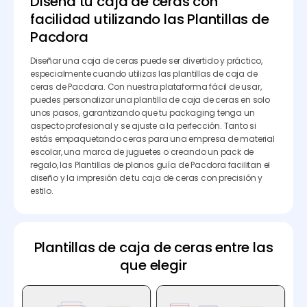
Diseña tu caja de ceras con
facilidad utilizando las Plantillas de
Pacdora
Diseñar una caja de ceras puede ser divertido y práctico,
especialmente cuando utilizas las plantillas de caja de
ceras de Pacdora. Con nuestra plataforma fácil de usar,
puedes personalizar una plantilla de caja de ceras en solo
unos pasos, garantizando que tu packaging tenga un
aspecto profesional y se ajuste a la perfección. Tanto si
estás empaquetando ceras para una empresa de material
escolar, una marca de juguetes o creando un pack de
regalo, las Plantillas de planos guía de Pacdora facilitan el
diseño y la impresión de tu caja de ceras con precisión y
estilo.
Plantillas de caja de ceras entre las
que elegir