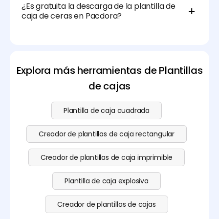
plantilla de caja de ceras para adaptarla a tus
¿Es gratuita la descarga de la plantilla de
necesidades específicas, tanto si estás
caja de ceras en Pacdora?
empaquetando un juego pequeño como una caja
grande de ceras.
Sí, puedes descargar de forma gratuita la plantilla
de caja de ceras personalizable e imprimible en
Pacdora. Explora nuestra página de
precios
para ver
nuestro plan de suscripción Pro.
Explora más herramientas de Plantillas
de cajas
Plantilla de caja cuadrada
Creador de plantillas de caja rectangular
Creador de plantillas de caja imprimible
Plantilla de caja explosiva
Creador de plantillas de cajas