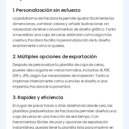
1. Personalización sin esfuerzo
La plataforma de Pacdora te permite ajustar fácilmente las
dimensiones, cambiar colores y añadir ilustraciones sin
necesidad de tener conocimientos de diseño gráfico. Tanto
si necesitas una caja de ceras estándar como algo más
creativo, Pacdora facilita la personalización de tu diseño
exactamente como lo quieres.
2. Múltiples opciones de exportación
Después de personalizar tu plantilla de caja de ceras,
puedes descargarla en varios formatos, incluidos AI, PDF,
DXF y JPG, según tus necesidades de impresión. Tanto si
imprimes internamente como si envías el diseño a una
imprenta, Pacdora te lo pone fácil.
3. Rapidez y eficiencia
En lugar de pasar horas o días diseñando desde cero, las
plantillas prediseñadas de Pacdora te permiten diseñar una
caja de ceras en una fracción de ese tiempo. Con
herramientas fáciles de usar y opciones de exportación
instantánea, puedes tener tu plantilla lista para imprimir en